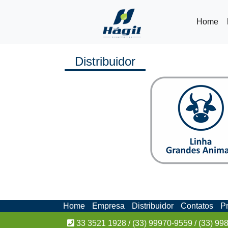
(cu
Home
Distribuidor
Home
Empresa
Distribuidor
Contatos
P
33 3521 1928 / (33) 99970-9559 / (33) 99