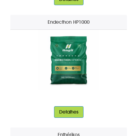
Endecthon HP1000
Detalhes
Enthérikos