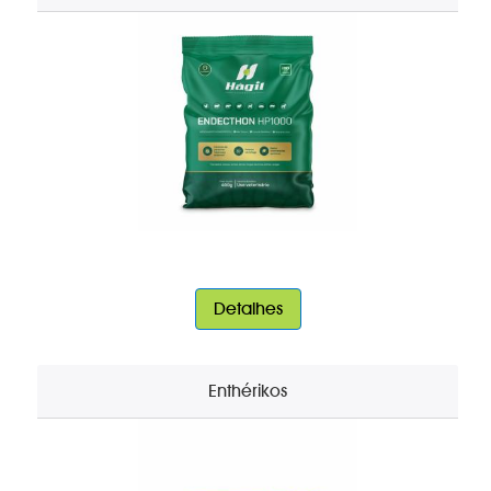
Detalhes
Enthérikos