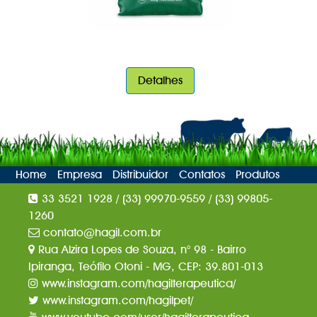
Detalhes
Home
Empresa
Distribuidor
Contatos
Produtos
33 3521 1928 / (33) 99970-9559 / (33) 99805-
1260
contato@hagil.com.br
Rua Alzira Lopes de Souza, n° 98 - Bairro
Ipiranga, Teófilo Otoni - MG, CEP: 39.801-013
www.instagram.com/hagilterapeutica/
www.instagram.com/hagilpet/