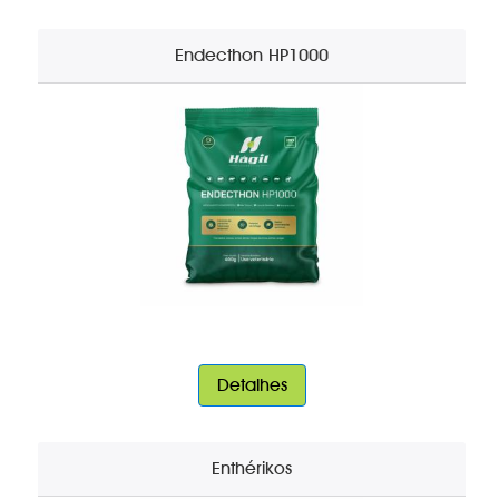
Endecthon HP1000
Detalhes
Enthérikos